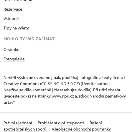
Rezervace
Vstupné
Tipy na výlety
MOHLO BY VÁS ZAJÍMAT
O zámku
Fotogalerie
Není-li výslovně uvedeno jinak, podléhají fotografie a texty
licenci
Creative Commons
(CC BY-NC-ND 3.0 CZ) (Uveďte autora |
Neužívejte dílo komerčně | Nezasahujte do díla). Při užití obsahu
uvádějte odkaz na stránky www.npu.cz a „zdroj: Národní památkový
ústav“
Právní ujednání
Prohlášení o přístupnosti
Řešení
spotřebitelských sporů
Všeobecné obchodní podmínky