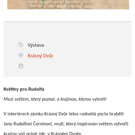
Výstava
Krásný Dvůr
Květiny pro Rudolfa
Mezi světem, který poznal, a krajinou, kterou vytvořil
V interiérech zámku Krásný Dvůr letos rozkvétá pocta hraběti
Janu Rudolfovi Černínovi, muži, který inspirován světem vytvořil
krajinu snů právě zde, v Krásném Dvoře.