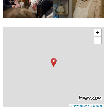
+
−
© Seznam.cz a.s. a další