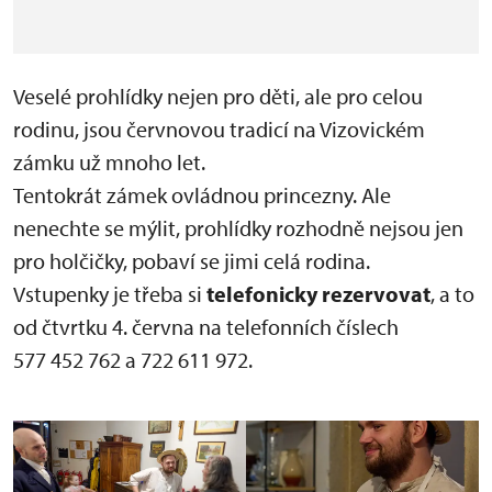
Veselé prohlídky nejen pro děti, ale pro celou
rodinu, jsou červnovou tradicí na Vizovickém
zámku už mnoho let.
Tentokrát zámek ovládnou princezny. Ale
nenechte se mýlit, prohlídky rozhodně nejsou jen
pro holčičky, pobaví se jimi celá rodina.
Vstupenky je třeba si
telefonicky rezervovat
, a to
od čtvrtku 4. června na telefonních číslech
577 452 762 a 722 611 972.