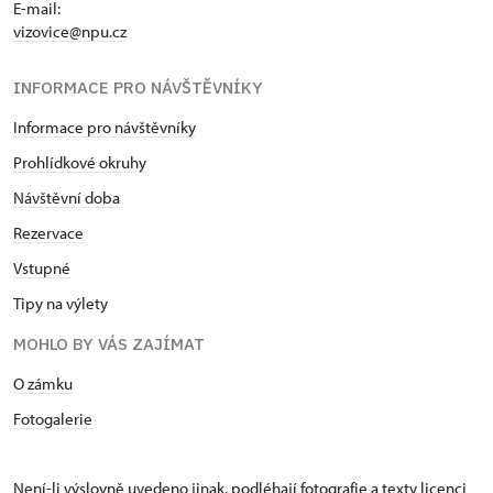
E-mail:
vizovice@npu.cz
INFORMACE PRO NÁVŠTĚVNÍKY
Informace pro návštěvníky
Prohlídkové okruhy
Návštěvní doba
Rezervace
Vstupné
Tipy na výlety
MOHLO BY VÁS ZAJÍMAT
O zámku
Fotogalerie
Není-li výslovně uvedeno jinak, podléhají fotografie a texty
licenci